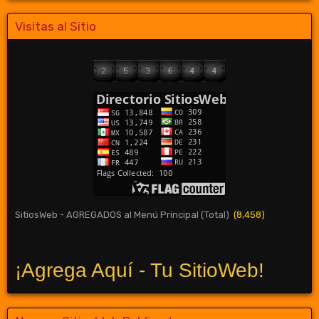
Visitas al Sitio
SitiosWeb - AGREGADOS al Menú Principal (Total)
(8,458)
¡Agrega Aquí - Tu SitioWeb!