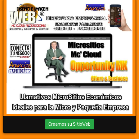
Creamos su SitioWeb