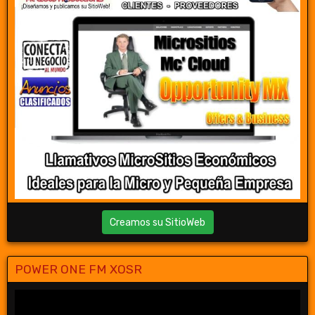
Creamos su SitioWeb
POWER ONE FM XOSR