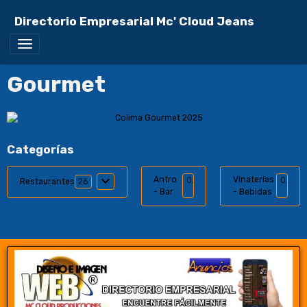
Directorio Empresarial Mc' Cloud Jeans
Gourmet
Categorías
Antro
Vinaterías
0
0
Restaurantes
26
- Bar
- Bebidas