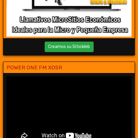
Creamos su SitioWeb
POWER ONE FM XOSR