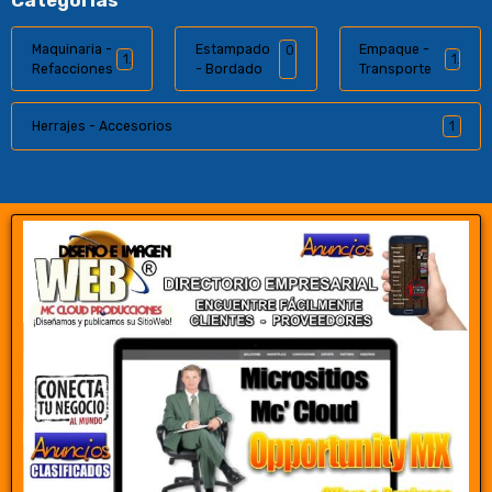
Categorías
Maquinaria -
Estampado
Empaque -
0
1
1
Refacciones
- Bordado
Transporte
Herrajes - Accesorios
1