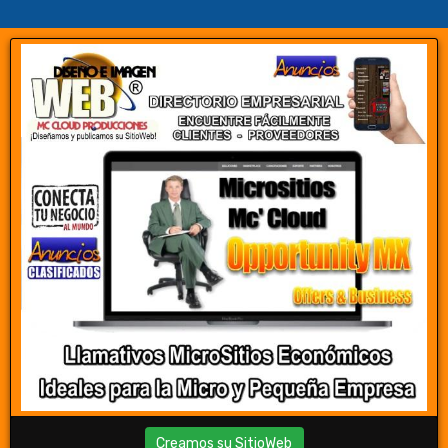
Creamos su SitioWeb