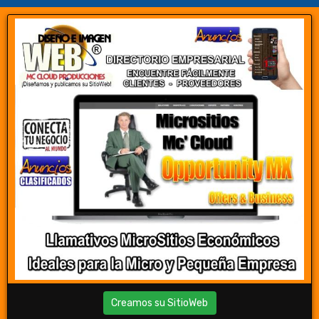
Creamos su SitioWeb