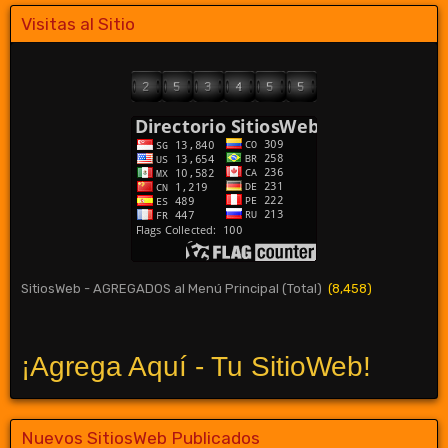
Visitas al Sitio
SitiosWeb - AGREGADOS al Menú Principal (Total)
(8,458)
¡Agrega Aquí - Tu SitioWeb!
Nuevos SitiosWeb Publicados