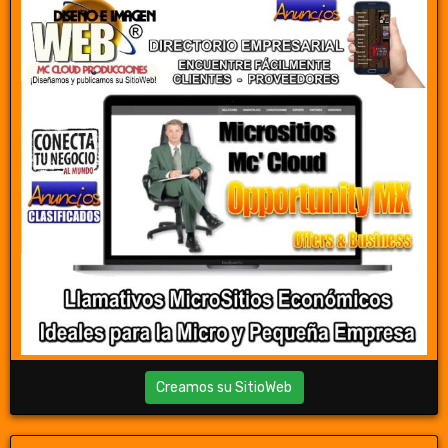
Creamos su SitioWeb