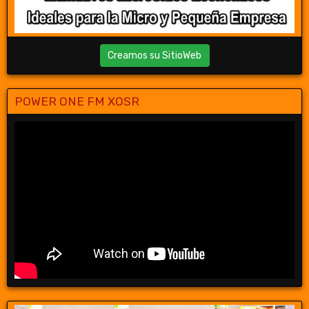
Creamos su SitioWeb
POWER ONE FM XOSR