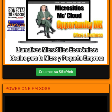
Creamos su SitioWeb
POWER ONE FM XOSR