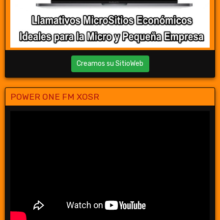
Creamos su SitioWeb
POWER ONE FM XOSR