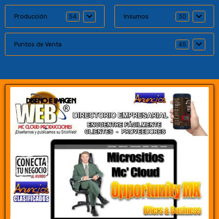
Producción
54
Insumos
30
Puntos de Venta
45