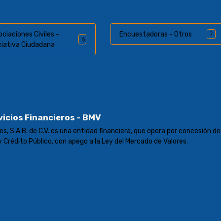
ociaciones Civiles –
Encuestadoras - Otros
7
6
iciativa Ciudadana
icios Financieros - BMV
s, S.A.B. de C.V. es una entidad financiera, que opera por concesión de
y Crédito Público, con apego a la Ley del Mercado de Valores.