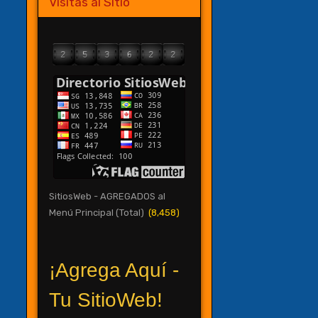
Visitas al Sitio
SitiosWeb - AGREGADOS al
Menú Principal (Total)
(8,458)
¡Agrega Aquí -
Tu SitioWeb!