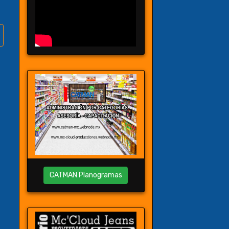
CATMAN Planogramas