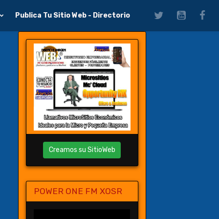
Publica Tu Sitio Web - Directorio
Creamos su SitioWeb
POWER ONE FM XOSR