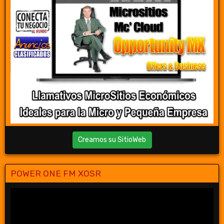
Creamos su SitioWeb
POWER ONE FM XOSR