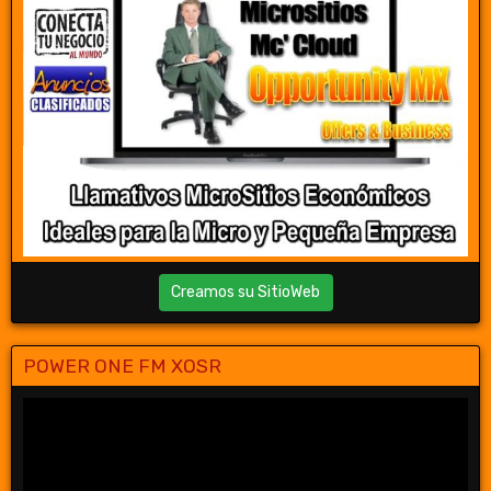
Creamos su SitioWeb
POWER ONE FM XOSR