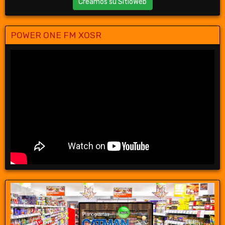
Creamos su SitioWeb
POWER ONE FM XOSR