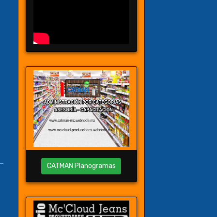
CATMAN Planogramas