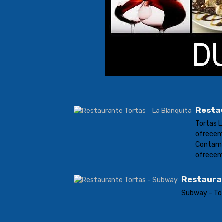
Resta
Tortas L
ofrecemo
Contamo
ofrecemo
Restaura
Subway - To