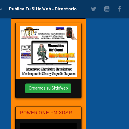
Publica Tu Sitio Web - Directorio
Creamos su SitioWeb
POWER ONE FM XOSR