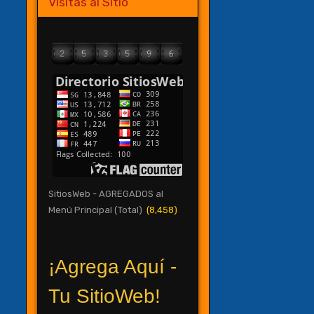
Visitas al Sitio
SitiosWeb - AGREGADOS al
Menú Principal (Total)
(8,458)
¡Agrega Aquí -
Tu SitioWeb!