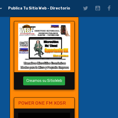
Publica Tu Sitio Web - Directorio
Creamos su SitioWeb
POWER ONE FM XOSR