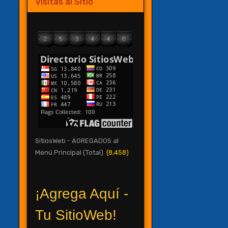
Visitas al Sitio
SitiosWeb - AGREGADOS al
Menú Principal (Total)
(8,458)
¡Agrega Aquí -
Tu SitioWeb!