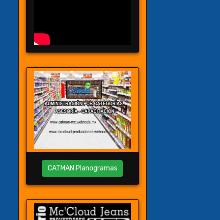
CATMAN Planogramas