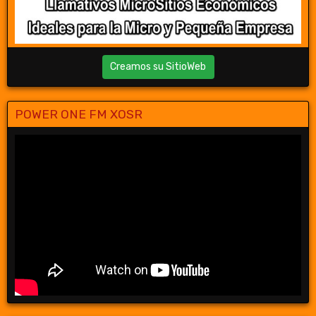
Creamos su SitioWeb
POWER ONE FM XOSR