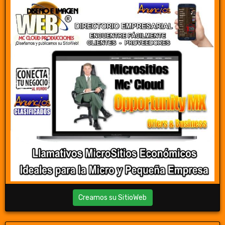
Creamos su SitioWeb