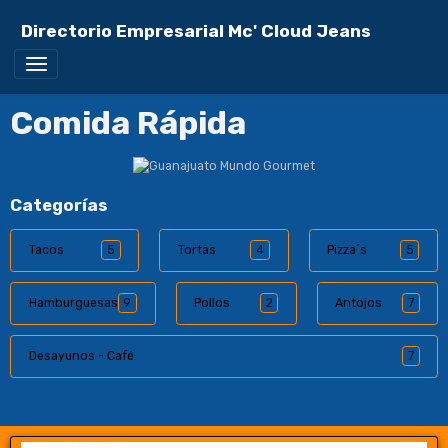
Directorio Empresarial Mc' Cloud Jeans
Comida Rápida
Categorías
Tacos
5
Tortas
4
Pizza´s
5
Hamburguesas
9
Pollos
2
Antojos
7
Desayunos - Café
7