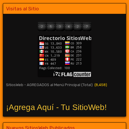
Visitas al Sitio
SitiosWeb - AGREGADOS al Menú Principal (Total)
(8,458)
¡Agrega Aquí - Tu SitioWeb!
Nuevos SitiosWeb Publicados