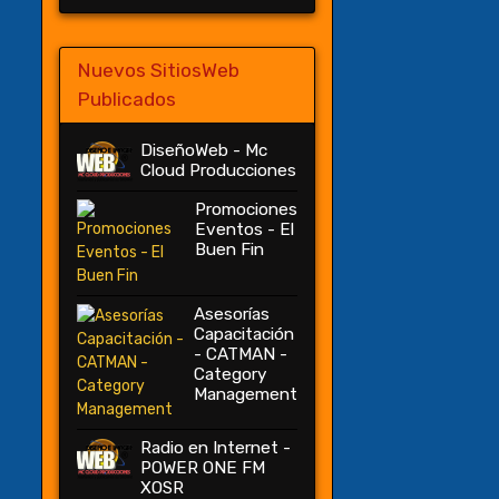
Nuevos SitiosWeb
Publicados
DiseñoWeb - Mc
Cloud Producciones
Promociones
Eventos - El
Buen Fin
Asesorías
Capacitación
- CATMAN -
Category
Management
Radio en Internet -
POWER ONE FM
XOSR