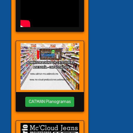
CATMAN Planogramas