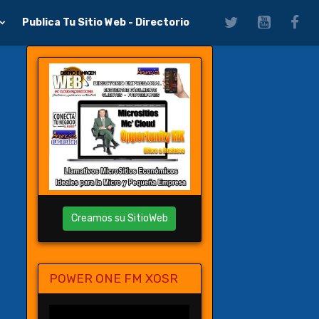
Publica Tu Sitio Web - Directorio
Creamos su SitioWeb
POWER ONE FM XOSR