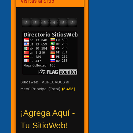
Visitas al Sitio
SitiosWeb - AGREGADOS al
Menú Principal (Total)
(8,458)
¡Agrega Aquí -
Tu SitioWeb!