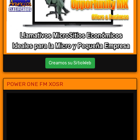
Creamos su SitioWeb
POWER ONE FM XOSR