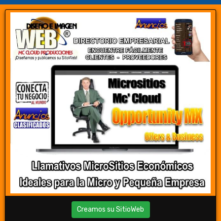
Creamos su SitioWeb