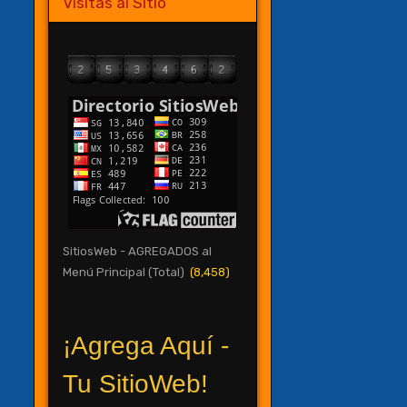
Visitas al Sitio
SitiosWeb - AGREGADOS al
Menú Principal (Total)
(8,458)
¡Agrega Aquí -
Tu SitioWeb!