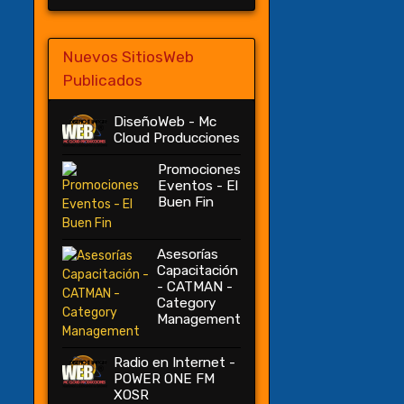
Nuevos SitiosWeb
Publicados
DiseñoWeb - Mc
Cloud Producciones
Promociones
Eventos - El
Buen Fin
Asesorías
Capacitación
- CATMAN -
Category
Management
Radio en Internet -
POWER ONE FM
XOSR