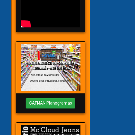
CATMAN Planogramas