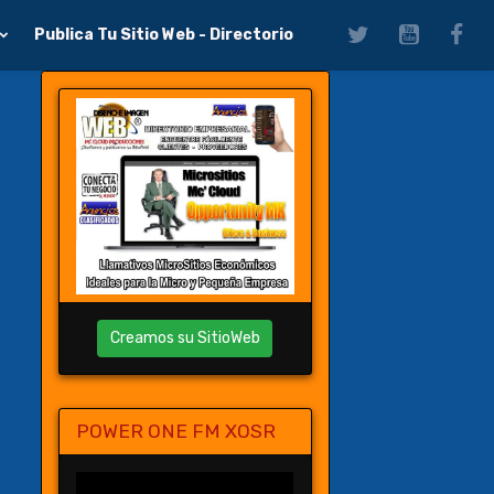
Publica Tu Sitio Web - Directorio
Creamos su SitioWeb
POWER ONE FM XOSR