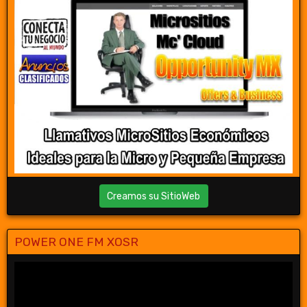
Creamos su SitioWeb
POWER ONE FM XOSR