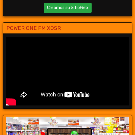
Creamos su SitioWeb
POWER ONE FM XOSR