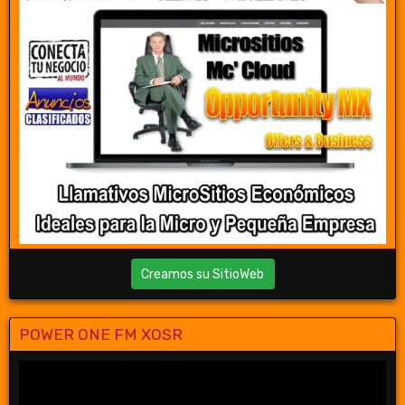
Creamos su SitioWeb
POWER ONE FM XOSR