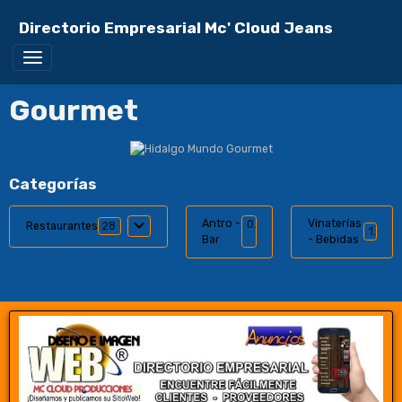
Directorio Empresarial Mc' Cloud Jeans
Gourmet
Categorías
Antro -
Vinaterías
0
Restaurantes
28
1
Bar
- Bebidas