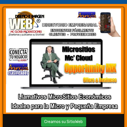
Creamos su SitioWeb