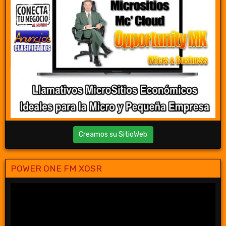
Creamos su SitioWeb
POWER ONE FM XOSR