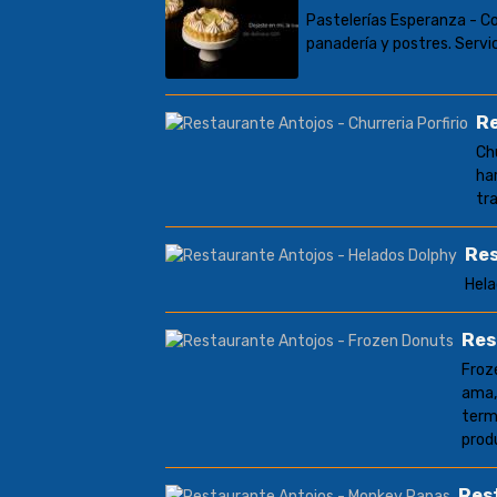
Pastelerías Esperanza - C
panadería y postres. Servic
Re
Ch
ha
tr
Res
Hela
Res
Froz
ama,
term
prod
Res