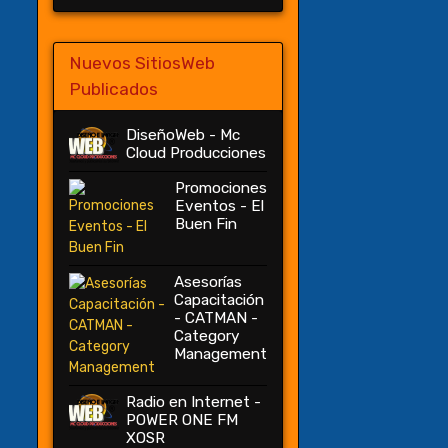
Nuevos SitiosWeb
Publicados
DiseñoWeb - Mc
Cloud Producciones
Promociones
Eventos - El
Buen Fin
Asesorías
Capacitación
- CATMAN -
Category
Management
Radio en Internet -
POWER ONE FM
XOSR