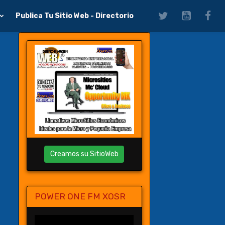
Publica Tu Sitio Web - Directorio
Creamos su SitioWeb
POWER ONE FM XOSR