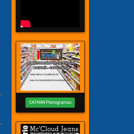
CATMAN Planogramas