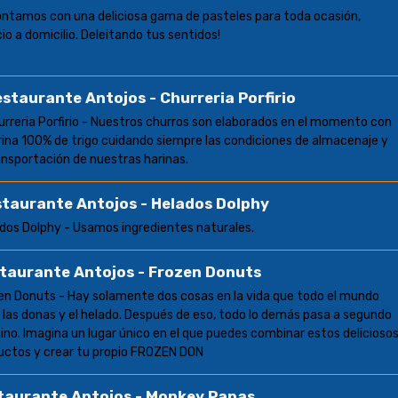
ontamos con una deliciosa gama de pasteles para toda ocasión,
io a domicilio. Deleitando tus sentidos!
staurante Antojos - Churreria Porfirio
urreria Porfirio - Nuestros churros son elaborados en el momento con
rina 100% de trigo cuidando siempre las condiciones de almacenaje y
ansportación de nuestras harinas.
taurante Antojos - Helados Dolphy
dos Dolphy - Usamos ingredientes naturales.
taurante Antojos - Frozen Donuts
en Donuts - Hay solamente dos cosas en la vida que todo el mundo
 las donas y el helado. Después de eso, todo lo demás pasa a segundo
ino. Imagina un lugar único en el que puedes combinar estos delicioso
uctos y crear tu propio FROZEN DON
taurante Antojos - Monkey Papas