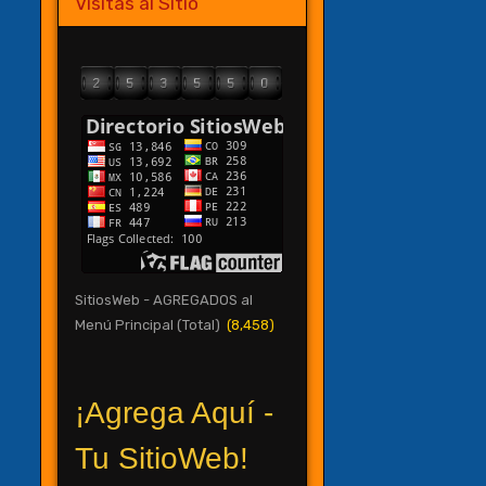
Visitas al Sitio
SitiosWeb - AGREGADOS al
Menú Principal (Total)
(8,458)
¡Agrega Aquí -
Tu SitioWeb!