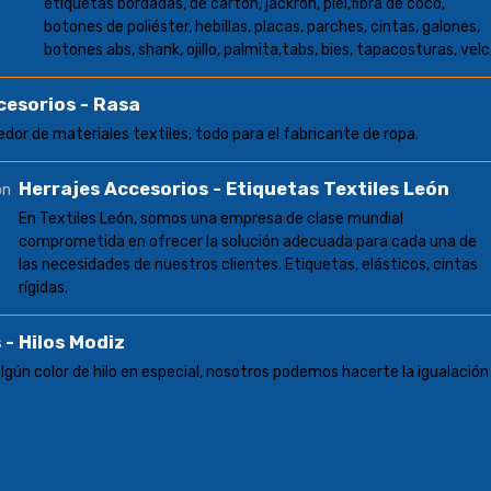
etiquetas bordadas, de cartón, jackron, piel,fibra de coco,
botones de poliéster, hebillas, placas, parches, cintas, galones,
botones abs, shank, ojillo, palmita,tabs, bies, tapacosturas, velc
cesorios - Rasa
dor de materiales textiles, todo para el fabricante de ropa.
Herrajes Accesorios - Etiquetas Textiles León
En Textiles León, somos una empresa de clase mundial
comprometida en ofrecer la solución adecuada para cada una de
las necesidades de nuestros clientes. Etiquetas, elásticos, cintas
rígidas.
 - Hilos Modiz
algún color de hilo en especial, nosotros podemos hacerte la igualación