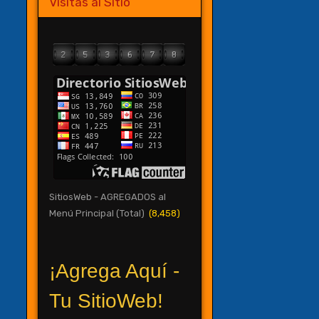
Visitas al Sitio
SitiosWeb - AGREGADOS al
Menú Principal (Total)
(8,458)
¡Agrega Aquí -
Tu SitioWeb!