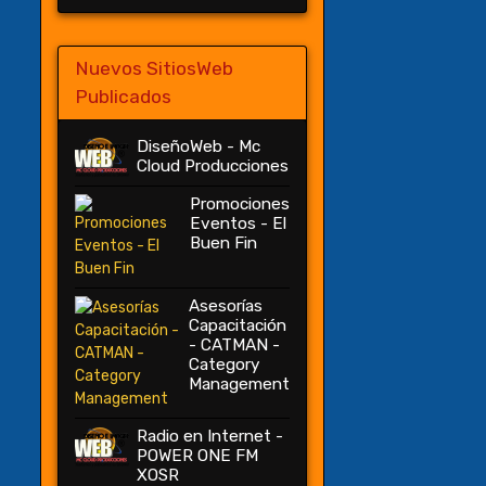
Nuevos SitiosWeb
Publicados
DiseñoWeb - Mc
Cloud Producciones
Promociones
Eventos - El
Buen Fin
Asesorías
Capacitación
- CATMAN -
Category
Management
Radio en Internet -
POWER ONE FM
XOSR