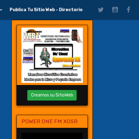
Publica Tu Sitio Web - Directorio
Creamos su SitioWeb
POWER ONE FM XOSR