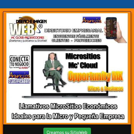
Creamos su SitioWeb