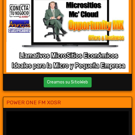
Creamos su SitioWeb
POWER ONE FM XOSR