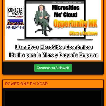
Creamos su SitioWeb
POWER ONE FM XOSR