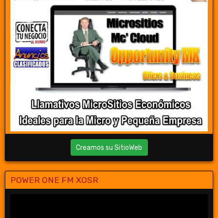
Creamos su SitioWeb
POWER ONE FM XOSR