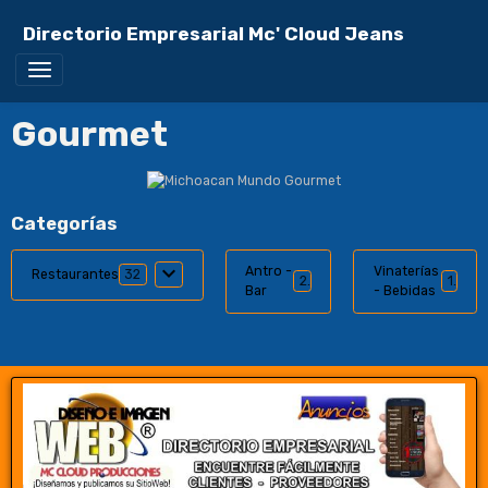
Directorio Empresarial Mc' Cloud Jeans
Gourmet
Categorías
Antro -
Vinaterías
Restaurantes
32
2
1
Bar
- Bebidas