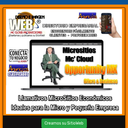
Creamos su SitioWeb