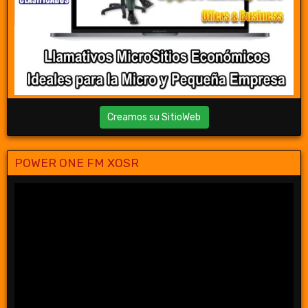
Creamos su SitioWeb
POWER ONE FM XOSR