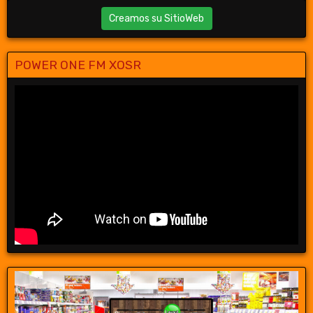
Creamos su SitioWeb
POWER ONE FM XOSR