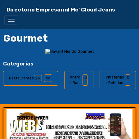
Directorio Empresarial Mc' Cloud Jeans
Gourmet
Categorías
Antro
Vinaterías
0
0
Restaurantes
24
- Bar
- Bebidas