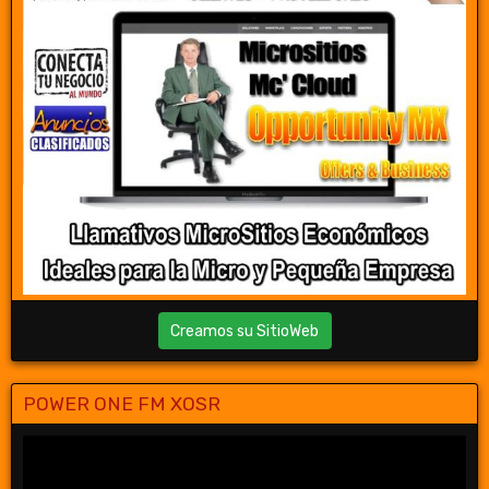
Creamos su SitioWeb
POWER ONE FM XOSR