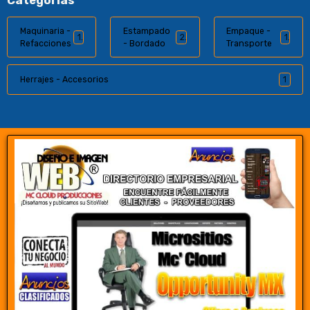
Categorías
Maquinaria -
Estampado
Empaque -
1
2
1
Refacciones
- Bordado
Transporte
Herrajes - Accesorios
1