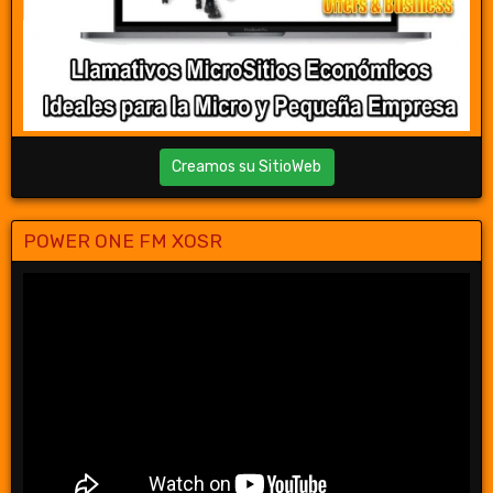
Creamos su SitioWeb
POWER ONE FM XOSR