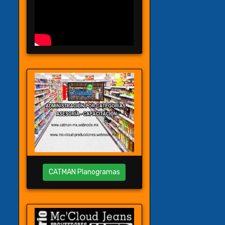
CATMAN Planogramas