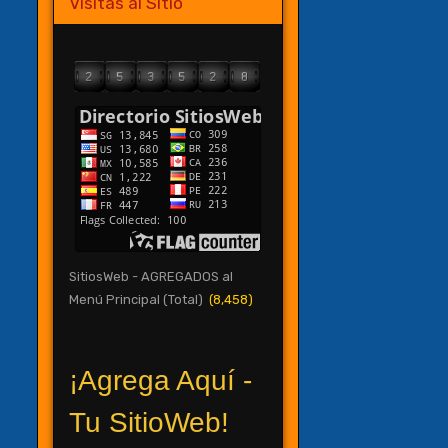
Visitas al Sitio
SitiosWeb - AGREGADOS al
Menú Principal (Total)
(8,458)
¡Agrega Aquí -
Tu SitioWeb!