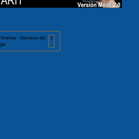
torerías - Servicios del
0
gar