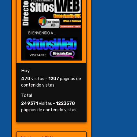
Hoy
470
visitas -
1207
páginas de
contenido vistas
Total
249371
visitas -
1223578
páginas de contenido vistas