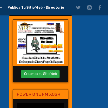
Publica Tu Sitio Web - Directorio
Creamos su SitioWeb
POWER ONE FM XOSR