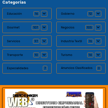
Categorías
Educación
16
Gobierno
12
Gourmet
107
Negocios
105
Servicios
97
Industria Textil
76
Transporte
10
Turismo
14
Anuncios Clasificados
Especialidades
7
0