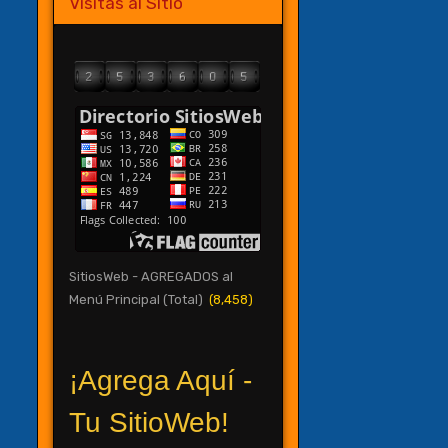
Visitas al Sitio
SitiosWeb - AGREGADOS al
Menú Principal (Total)
(8,458)
¡Agrega Aquí -
Tu SitioWeb!