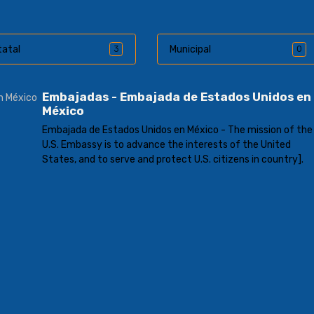
tatal
Municipal
0
3
Embajadas - Embajada de Estados Unidos en
México
Embajada de Estados Unidos en México - The mission of the
U.S. Embassy is to advance the interests of the United
States, and to serve and protect U.S. citizens in country].