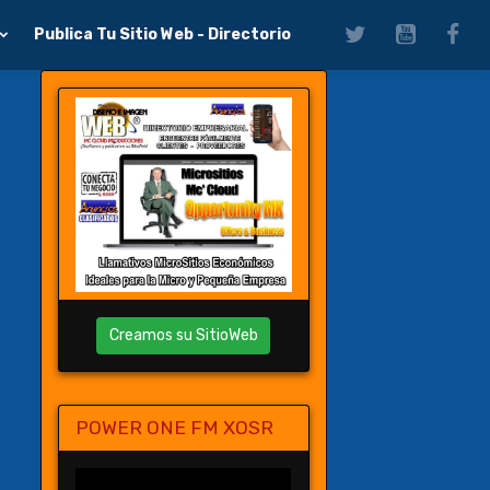
Publica Tu Sitio Web - Directorio
Creamos su SitioWeb
POWER ONE FM XOSR