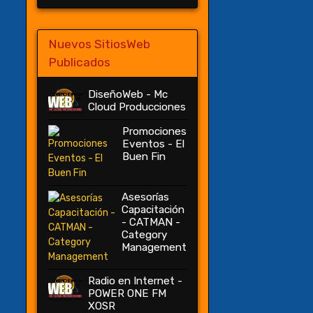
Nuevos SitiosWeb
Publicados
DiseñoWeb - Mc
Cloud Producciones
Promociones
Eventos - El
Buen Fin
Asesorías
Capacitación
- CATMAN -
Category
Management
Radio en Internet -
POWER ONE FM
XOSR