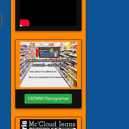
CATMAN Planogramas