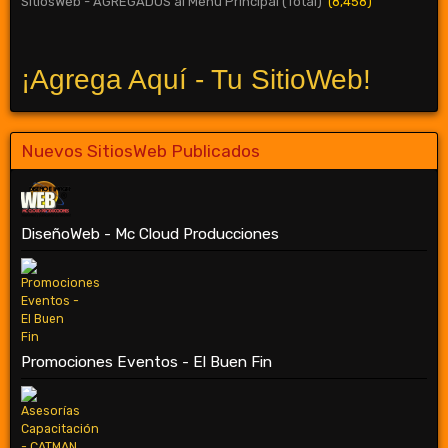
SitiosWeb - AGREGADOS al Menú Principal (Total)
(8,458)
¡Agrega Aquí - Tu SitioWeb!
Nuevos SitiosWeb Publicados
DiseñoWeb - Mc Cloud Producciones
Promociones Eventos - El Buen Fin