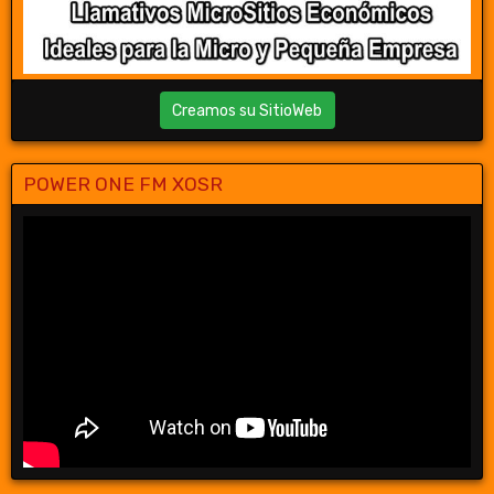
Creamos su SitioWeb
POWER ONE FM XOSR