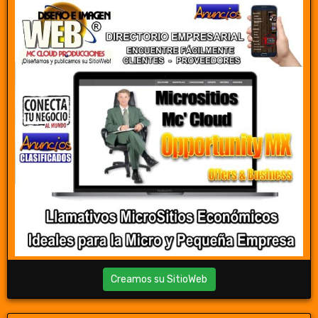
Creamos su SitioWeb