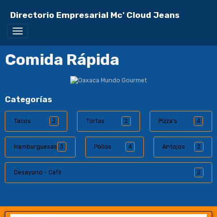
Directorio Empresarial Mc' Cloud Jeans
Comida Rápida
Categorías
Tacos
2
Tortas
2
Pizza's
4
Hamburguesas
3
Pollos
4
Antojos
2
Desayuno - Café
2