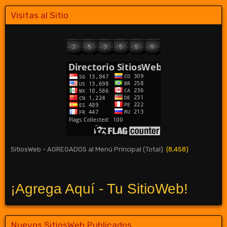
Visitas al Sitio
SitiosWeb - AGREGADOS al Menú Principal (Total)
(8,458)
¡Agrega Aquí - Tu SitioWeb!
Nuevos SitiosWeb Publicados