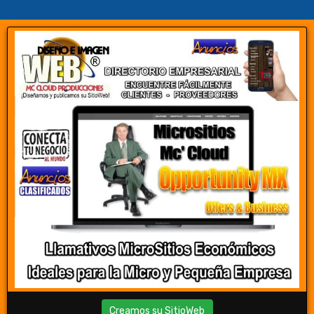
Creamos su SitioWeb