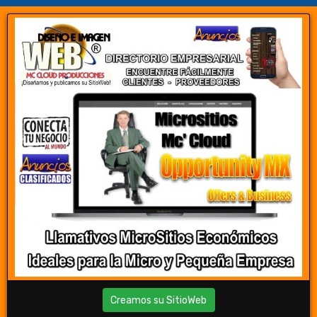
Creamos su SitioWeb