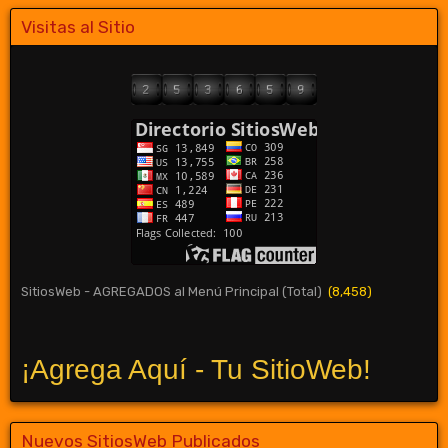
Visitas al Sitio
SitiosWeb - AGREGADOS al Menú Principal (Total)
(8,458)
¡Agrega Aquí - Tu SitioWeb!
Nuevos SitiosWeb Publicados