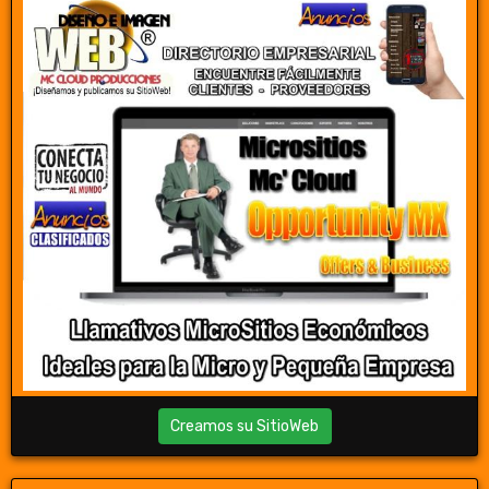
Creamos su SitioWeb