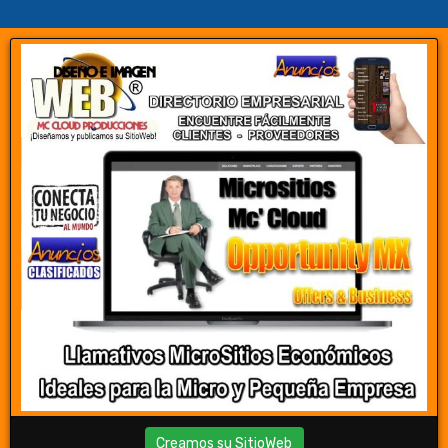
Creamos su SitioWeb