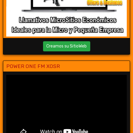
Creamos su SitioWeb
POWER ONE FM XOSR