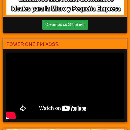
Creamos su SitioWeb
POWER ONE FM XOSR