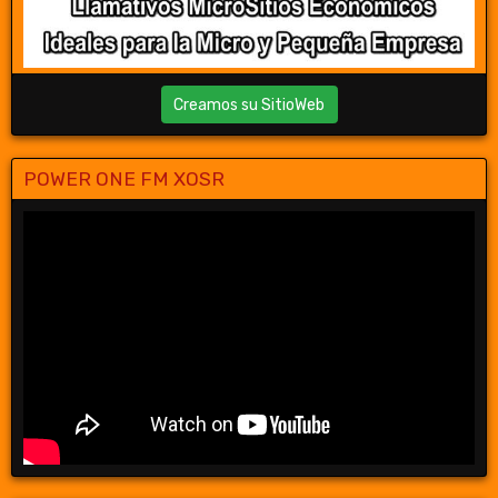
Creamos su SitioWeb
POWER ONE FM XOSR