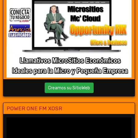
Creamos su SitioWeb
POWER ONE FM XOSR